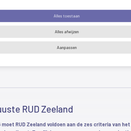
 ziet hier extra kansen voor de Zeeuwse overheidsorganisa
Alles toestaan
rim-directeur
uitdaging. En de beste uitdagingen komen op je pad wannee
Alles afwijzen
erim-directeur Gerrit van Hofwegen. Hij stond sinds maart
en camper in Frankrijk zat, kreeg hij een bericht. Een ken
den van onze organisatie. Hij gaf ons deze mooie woorden
t, RUD? Toen las ik omgevingsdienst en daar had ik meteen b
Aanpassen
ag, zou ik er heen gaan, handen vol zou ik rapen en gooie
 met veel overeenkomsten. Hij werkte 42 jaar bij de politi
litiewerk doet. In Vergunningverlening ga ik wat dieper duike
nvergunningen te maken.”
uuste RUD Zeeland
nen de politie, waardoor hij een schat aan ervaring opdeed
ie in zijn woonplaats Roosendaal. Hij volgde een studie en
026 moet RUD Zeeland voldoen aan de zes criteria van het
jn eerste stap in de richting van milieu. “Daar gaf ik leidin