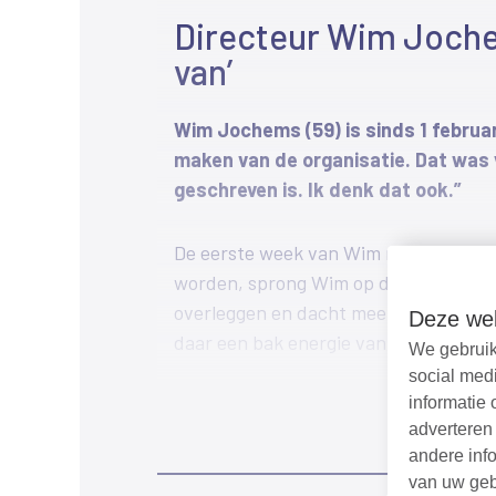
Directeur Wim Jochem
van’
Wim Jochems (59) is sinds 1 februa
maken van de organisatie. Dat was vo
geschreven is. Ik denk dat ook.”
De eerste week van Wim mag gerust me
worden, sprong Wim op deze rijdende tre
overleggen en dacht mee. Het is tekene
Deze web
daar een bak energie van.”
We gebruik
social med
informatie 
Grootste opgave
adverteren
Het robuust worden is de grootste opg
andere info
omgevingsdiensten moeten robuuster w
van uw geb
investeren in kennisontwikkeling. De 