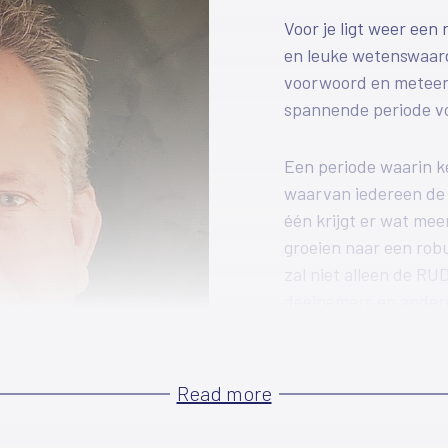
Voor je ligt weer een
en leuke wetenswaard
voorwoord en meteen 
spannende periode v
Een periode waarin 
waarvan iedereen de 
één krijgt er wat me
groeien naar een rob
zal niet alleen de RU
deelnemers en ander
omgevingsdienst wor
naar elkaar waardoor
de inhoudelijke milie
Read more
RUD en andere overhed
niet iets van papier, 