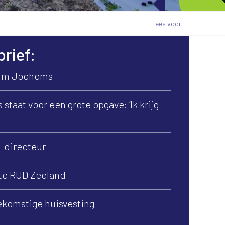
Lees voor
brief:
Wim Jochems
taat voor een grote opgave: ‘Ik krijg
m-directeur
te RUD Zeeland
oekomstige huisvesting