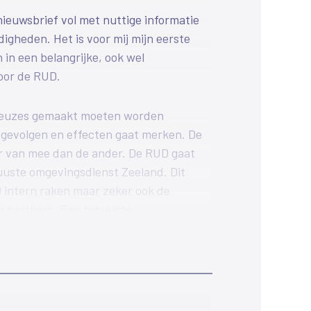
 nieuwsbrief vol met nuttige informatie
igheden. Het is voor mij mijn eerste
in een belangrijke, ook wel
oor de RUD.
keuzes gemaakt moeten worden
gevolgen en effecten gaat merken. De
er van mee dan de ander. De RUD gaat
uuste omgevingsdienst Zeeland. Dit
D intern raken maar zeker ook de
e partners. Een robuuste
den, vraagt ook om een open houding
 gedeeld eigenaarschap ontstaat op
u- en leefbaarheidsthema’s waar de
en voor staan. Dit is wat mij betreft
financiering en