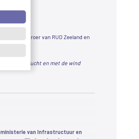
ties, om nog meer samen op te
r je ze niet verwacht. Toen hij
 2024 aan het roer van RUD Zeeland en
nis stuurde dat RUD Zeeland een
 mee:
eeld bij. Vooral de opgave die er ligt,
n hoog in de lucht en met de wind
e. “Toezicht, handhaving en inspectie
n. Bij de politie heb je wel met
. Hij begon bij de marechaussee en
 stroomde door binnen de organisatie.
 ministerie van Infrastructuur en
g aan een groep mensen, op