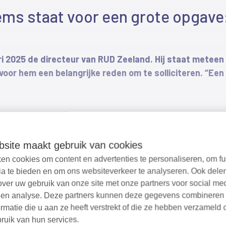
dienstverleningsove
s staat voor een grote opgave: ‘
op basis van wederke
iets waar ik voor sta
Zeeland naar een rob
ri 2025 de directeur van RUD Zeeland. Hij staat meteen
provincie Zeeland.
or hem een belangrijke reden om te solliciteren. “Een ke
Verder lees je in dez
een robuuste omgevi
morabel genoemd worden. Terwijl onze organisatie midden 
huisvesting is onderw
in. “En die reed al best hard”, lacht hij. Hij liet zich bij
meer duidelijkheid en
nd voor de aanpak van de directeur. Hij weet wat er moet g
site maakt gebruik van cookies
informatie op een rij.
stakeholdersonderzoe
en cookies om content en advertenties te personaliseren, om fu
ia te bieden en om ons websiteverkeer te analyseren. Ook dele
onze collega’s Willy e
over uw gebruik van onze site met onze partners voor social me
vaste dienst. Maar ee
 en analyse. Deze partners kunnen deze gegevens combineren
ave waar onze organisatie voor staat sinds de oprichting.
rmatie die u aan ze heeft verstrekt of die ze hebben verzameld 
orden. Dat betekent bijvoorbeeld groeien om alle taken g
Read more
Veel leesplezier!
ruik van hun services.
deadline van het ministerie van Infrastructuur en Waterst