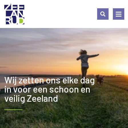
Ga
Spring
Sitemap
naar
naar
de
de
inhoud
navigatie
Wij zetten ons elke dag
in voor een schoon en
veilig Zeeland