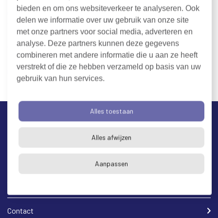
fouten werkt. Aan de inhoud van deze website kunnen geen
bieden en om ons websiteverkeer te analyseren. Ook
rechten worden ontleend. RUD Zeeland is niet aansprakelijk
delen we informatie over uw gebruik van onze site
voor schade die het gevolg is van het gebruik van de informatie
met onze partners voor social media, adverteren en
op de website of voor het niet kunnen raadplegen van de
analyse. Deze partners kunnen deze gegevens
website door technische problemen. Verder behoudt RUD
combineren met andere informatie die u aan ze heeft
Zeeland zich het recht voor om de inhoud van de website op elk
verstrekt of die ze hebben verzameld op basis van uw
moment te wijzigen zonder voorafgaande aankondiging.
gebruik van hun services.
Alles toestaan
Wij zetten ons elke dag
Alles afwijzen
in voor een schoon en
veilig Zeeland
Aanpassen
Contact