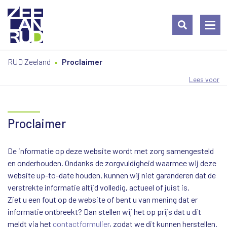
Ga
Spring
Sitemap
RUD Zeeland
Proclaimer
naar
naar
de
de
Lees voor
inhoud
navigatie
Proclaimer
De informatie op deze website wordt met zorg samengesteld
en onderhouden. Ondanks de zorgvuldigheid waarmee wij deze
website up-to-date houden, kunnen wij niet garanderen dat de
verstrekte informatie altijd volledig, actueel of juist is.
Ziet u een fout op de website of bent u van mening dat er
informatie ontbreekt? Dan stellen wij het op prijs dat u dit
meldt via het
contactformulier
, zodat we dit kunnen herstellen.