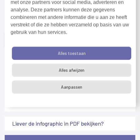
met onze partners voor social media, adverteren en
analyse. Deze partners kunnen deze gegevens
combineren met andere informatie die u aan ze heeft
verstrekt of die ze hebben verzameld op basis van uw
gebruik van hun services.
Vervallen uitstraling
Alles toestaan
Het pand heeft een vervallen uitstraling.Er zit
Alles afwijzen
ook niemand op het terras.
Aanpassen
Liever de infographic in PDF bekijken?