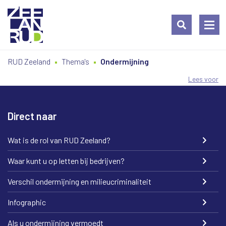
Ga
Spring
Sitemap
RUD Zeeland
Thema's
Ondermijning
naar
naar
de
de
Lees voor
inhoud
navigatie
Direct naar
Wat is de rol van RUD Zeeland?
Waar kunt u op letten bij bedrijven?
Verschil ondermijning en milieucriminaliteit
Infographic
Als u ondermijning vermoedt