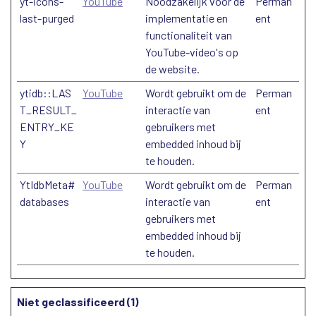
yt-icons-
YouTube
Noodzakelijk voor de
Perman
last-purged
implementatie en
ent
functionaliteit van
YouTube-video's op
de website.
ytidb::LAS
YouTube
Wordt gebruikt om de
Perman
T_RESULT_
interactie van
ent
ENTRY_KE
gebruikers met
Y
embedded inhoud bij
te houden.
YtIdbMeta#
YouTube
Wordt gebruikt om de
Perman
databases
interactie van
ent
gebruikers met
embedded inhoud bij
te houden.
Niet geclassificeerd (1)