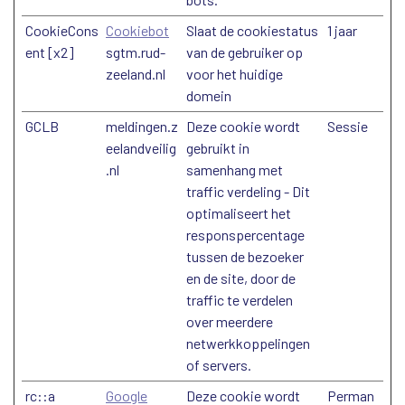
CookieCons
Cookiebot
Slaat de cookiestatus
1 jaar
ent [x2]
sgtm.rud-
van de gebruiker op
zeeland.nl
voor het huidige
domein
GCLB
meldingen.z
Deze cookie wordt
Sessie
eelandveilig
gebruikt in
.nl
samenhang met
traffic verdeling - Dit
optimaliseert het
responspercentage
tussen de bezoeker
en de site, door de
traffic te verdelen
over meerdere
netwerkkoppelingen
of servers.
rc::a
Google
Deze cookie wordt
Perman