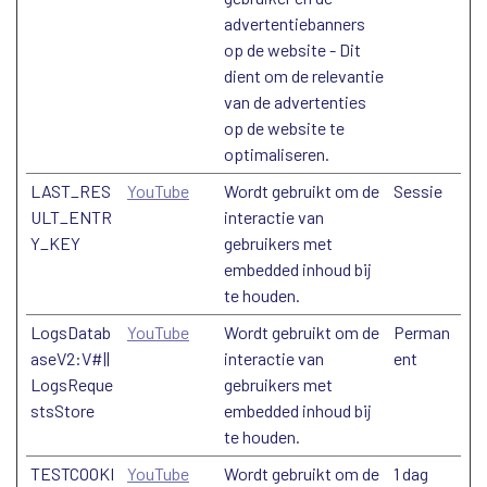
advertentiebanners
op de website - Dit
dient om de relevantie
van de advertenties
op de website te
optimaliseren.
LAST_RES
YouTube
Wordt gebruikt om de
Sessie
ULT_ENTR
interactie van
Y_KEY
gebruikers met
embedded inhoud bij
te houden.
LogsDatab
YouTube
Wordt gebruikt om de
Perman
aseV2:V#||
interactie van
ent
LogsReque
gebruikers met
stsStore
embedded inhoud bij
te houden.
TESTCOOKI
YouTube
Wordt gebruikt om de
1 dag