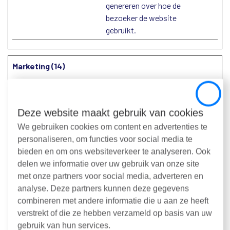
genereren over hoe de
bezoeker de website
gebruikt.
Marketing (14)
Marketingcookies worden gebruikt om bezoekers te volgen
Close
wanneer ze verschillende websites bezoeken. Hun doel is
Deze website maakt gebruik van cookies
advertenties weergeven die zijn toegesneden op en relevant
We gebruiken cookies om content en advertenties te
zijn voor de individuele gebruiker. Deze advertenties worden
personaliseren, om functies voor social media te
zo waardevoller voor uitgevers en externe adverteerders.
bieden en om ons websiteverkeer te analyseren. Ook
delen we informatie over uw gebruik van onze site
Maximale
Naam
Aanbieder
Doel
met onze partners voor social media, adverteren en
bewaarterm
analyse. Deze partners kunnen deze gegevens
__Secure-
YouTube
Wordt gebruikt om de
180
combineren met andere informatie die u aan ze heeft
ROLLOUT_
interactie van
dagen
verstrekt of die ze hebben verzameld op basis van uw
TOKEN
gebruikers met
gebruik van hun services.