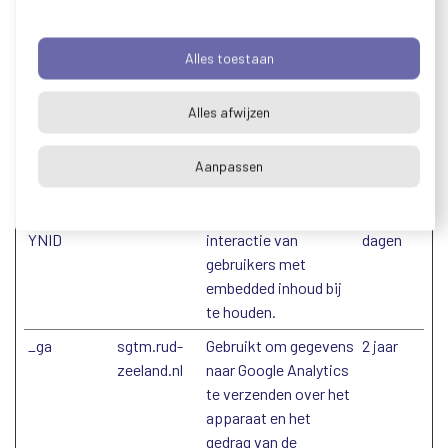
embedded inhoud bij
te houden.
Alles toestaan
__Secure-
YouTube
Bewaart de
Sessie
YEC
voorkeuren van de
videospeler van de
Alles afwijzen
gebruiker met
ingesloten YouTube-
Aanpassen
video
__Secure-
YouTube
Wordt gebruikt om de
180
YNID
interactie van
dagen
gebruikers met
embedded inhoud bij
te houden.
_ga
sgtm.rud-
Gebruikt om gegevens
2 jaar
zeeland.nl
naar Google Analytics
te verzenden over het
apparaat en het
gedrag van de