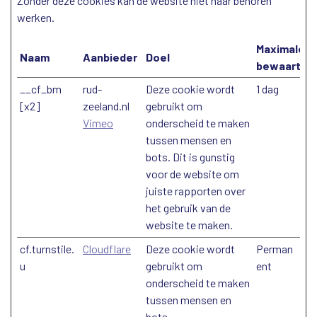
Zonder deze cookies kan de website niet naar behoren
werken.
Maximale
Naam
Aanbieder
Doel
bewaarterm
__cf_bm
rud-
Deze cookie wordt
1 dag
[x2]
zeeland.nl
gebruikt om
Vimeo
onderscheid te maken
tussen mensen en
bots. Dit is gunstig
voor de website om
juiste rapporten over
het gebruik van de
website te maken.
cf.turnstile.
Cloudflare
Deze cookie wordt
Perman
u
gebruikt om
ent
onderscheid te maken
tussen mensen en
bots.