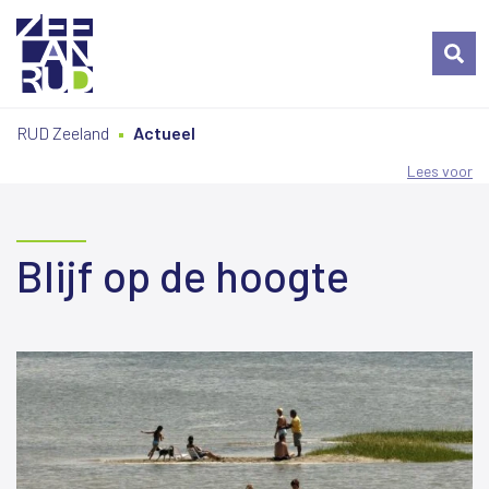
Ga
Spring
Sitemap
RUD Zeeland
Actueel
naar
naar
de
de
Lees voor
inhoud
navigatie
Blijf op de hoogte