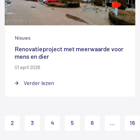
Nieuws
Renovatieproject met meerwaarde voor
mens en dier
01 april 2026
Verder lezen
2
3
4
5
6
…
16