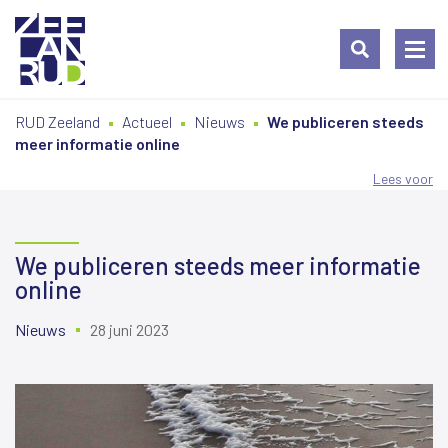
Ga
Spring
Sitemap
RUD Zeeland
Actueel
Nieuws
We publiceren steeds
naar
naar
meer informatie online
de
de
inhoud
navigatie
Lees voor
We publiceren steeds meer informatie
online
Nieuws
28 juni 2023