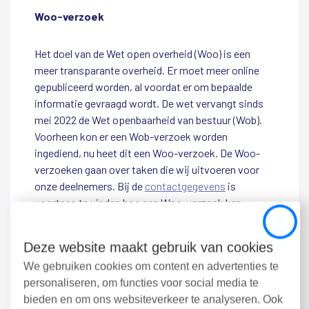
Woo-verzoek
Het doel van de Wet open overheid (Woo) is een
meer transparante overheid. Er moet meer online
gepubliceerd worden, al voordat er om bepaalde
informatie gevraagd wordt. De wet vervangt sinds
mei 2022 de Wet openbaarheid van bestuur (Wob).
Voorheen kon er een Wob-verzoek worden
ingediend, nu heet dit een Woo-verzoek. De Woo-
verzoeken gaan over taken die wij uitvoeren voor
onze deelnemers. Bij de
contactgegevens
is
voortaan te vinden hoe een Woo-verzoek kan
worden ingediend. De Woo-verzoeken die over ons
Close
als organisatie worden ingediend, zijn ook op onze
Deze website maakt gebruik van cookies
website te vinden. Waar precies, wordt nog nader
We gebruiken cookies om content en advertenties te
bepaald.
personaliseren, om functies voor social media te
bieden en om ons websiteverkeer te analyseren. Ook