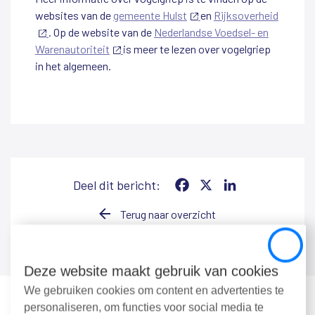
websites van de
gemeente Hulst
(externe
en
Rijksoverheid
(externe
. Op de website van de
Nederlandse Voedsel- en
link)
Warenautoriteit
link)
(externe
is meer te lezen over vogelgriep
in het algemeen.
link)
Deel dit bericht:
Facebook
X
LinkedIn
Terug naar overzicht
Close
Deze website maakt gebruik van cookies
We gebruiken cookies om content en advertenties te
personaliseren, om functies voor social media te