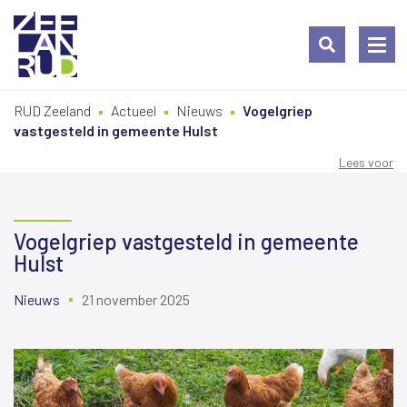
Ga
Spring
Sitemap
RUD Zeeland
Actueel
Nieuws
Vogelgriep
naar
naar
vastgesteld in gemeente Hulst
de
de
inhoud
navigatie
Lees voor
Vogelgriep vastgesteld in gemeente
Hulst
Nieuws
21 november 2025