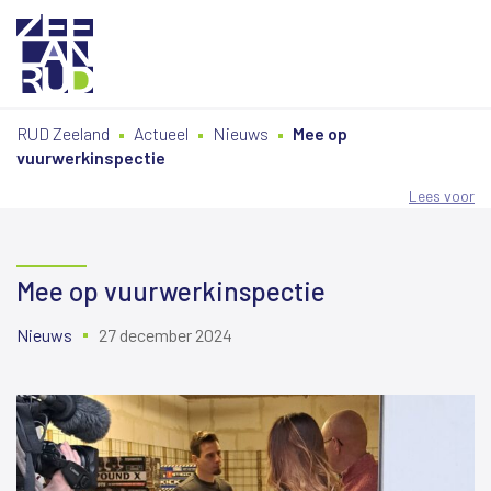
Ga
Spring
Sitemap
RUD Zeeland
Actueel
Nieuws
Mee op
naar
naar
vuurwerkinspectie
de
de
inhoud
navigatie
Lees voor
Mee op vuurwerkinspectie
Nieuws
27 december 2024