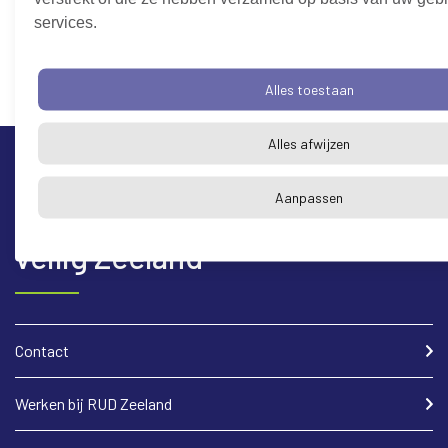
services.
Alles toestaan
Alles afwijzen
Wij zetten ons elke dag
Aanpassen
in voor een schoon en
veilig Zeeland
Contact
Werken bij RUD Zeeland