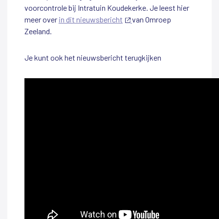
voorcontrole bij Intratuin Koudekerke. Je leest hier
meer over
in dit nieuwsbericht
(externe
van Omroep
Zeeland.
link)
Je kunt ook het nieuwsbericht terugkijken