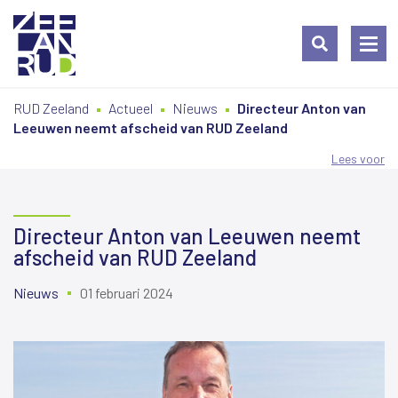
Ga
Spring
Sitemap
RUD Zeeland
Actueel
Nieuws
Directeur Anton van
naar
naar
Leeuwen neemt afscheid van RUD Zeeland
de
de
inhoud
navigatie
Lees voor
Directeur Anton van Leeuwen neemt
afscheid van RUD Zeeland
Nieuws
01 februari 2024