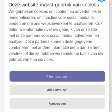
komende tijd gaat hij verkennen en ontdekken hoe
Deze website maakt gebruik van cookies
zijn nieuwe uitdaging eruit ziet. Voor 2014 was
We gebruiken cookies om content en advertenties te
Anton secretaris/algemeen directeur van de
personaliseren, om functies voor social media te
Rotterdamse deelgemeente IJsselmonde. Hij
bieden en om ons websiteverkeer te analyseren. Ook
werkte eerder ook als manager voor Veiligheidsregio
delen we informatie over uw gebruik van onze site
Rotterdam-Rijnmond en bij de brandweer Midden- en
met onze partners voor social media, adverteren en
West Brabant.
analyse. Deze partners kunnen deze gegevens
combineren met andere informatie die u aan ze heeft
verstrekt of die ze hebben verzameld op basis van uw
Inschrijven voor de externe
gebruik van hun services.
nieuwsbrief
(externe
link)
Alles toestaan
Alles afwijzen
Aanpassen
Deel dit bericht:
Facebook
X
LinkedIn