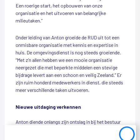
Een roerige start, het opbouwen van onze
organisatie en het uitvoeren van belangrijke
milieutaken.”
Onder leiding van Anton groeide de RUD uit tot een
onmisbare organisatie met kennis en expertise in
huis. De omgevingsdienst is nog steeds groeiende.
“Met z’n allen hebben we een mooie organisatie
neergezet die met beperkte middelen een stevige
bijdrage levert aan een schoon en veilig Zeeland.” Er
zijn ruim honderd medewerkers in dienst, die steeds
meer verschillende taken uitvoeren.
Nieuwe uitdaging verkennen
Anton diende onlangs zijn ontslag in bij het bestuur
van de omgevingsdienst. Hij blijft sowieso nog tot
juni 2024 aan het roer staan van de RUD. De
Close