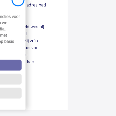
Close
 adres of het adres had
ncties voor
n we
g niet in beeld was bij
dia,
ig bedrijf met
 met
astgesteld. Bij zo’n
op basis
. Bij zeven daarvan
volging plaats.
 of nog beter kan.
vindingen.