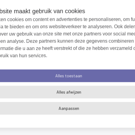
d, maar stond bijvoorbeeld geregistreerd op net een ander
site maakt gebruik van cookies
.
en cookies om content en advertenties te personaliseren, om fu
ia te bieden en om ons websiteverkeer te analyseren. Ook dele
econtroleerde bedrijven bleek een inrichting te zijn, die no
over uw gebruik van onze site met onze partners voor social me
eek zo’n dertig procent te behoren tot een meldingsplicht
 en analyse. Deze partners kunnen deze gegevens combineren
eiten. Ook een enkel type C (vergunningplichtig) bedrijf is v
rmatie die u aan ze heeft verstrekt of die ze hebben verzameld 
iemand aangetroffen of er kon geen contact worden gelegd
ruik van hun services.
en meldingsplichtige inrichting betreft. Daar vindt nog op
geëvalueerd, om te kijken hoe het de volgende keer anders
Alles toestaan
dere de inspecteurs al gevraagd naar hun ervaringen en be
Alles afwijzen
 externe nieuwsbrief
(externe
link)
Aanpassen