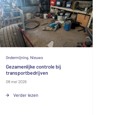
Ondermijning, Nieuws
Ni
Gezamenlijke controle bij
Ol
transportbedrijven
ge
08 mei 2026
13 a
Verder lezen