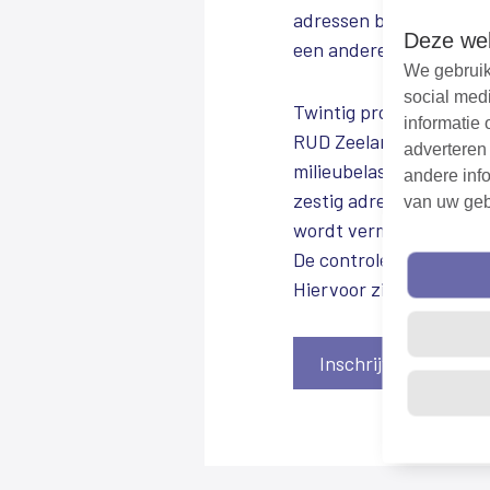
adressen bleek al beken
Deze web
een andere schrijfwijze
We gebruik
social med
Twintig procent van de g
informatie 
RUD Zeeland. Daarvan bl
adverteren
milieubelastende activit
andere info
zestig adressen werd n
van uw geb
wordt vermoed dat het e
De controleweek wordt 
Hiervoor zijn onder an
Inschrijven voor de