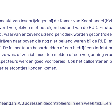
emaakt van inschrijvingen bij de Kamer van Koophandel (Kv
 werd vergeleken met het eigen bestand van de RUD. Er sta
nd, waarvan er zevenduizend periodiek worden gecontroleer
rijven naar boven die nog niet bekend waren bij de RUD, m
. De inspecteurs beoordeelden of een bedrijf een inrichtin
t zo was, of ze zich moesten melden of een vergunning vra
nspecteurs werden goed voorbereid. Ook het callcenter en
er telefoontjes konden komen.
meer dan 750 adressen gecontroleerd in één week tijd. Een 
honderd adressen waren nog geheel onbekend bij de RUD. Ee