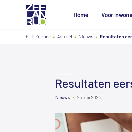
Home
Voor inwon
Ga
Spring
Sitemap
RUD Zeeland
Actueel
Nieuws
Resultaten eer
naar
naar
de
de
inhoud
navigatie
Resultaten eer
Nieuws
23 mei 2023