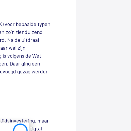
K) voor bepaalde typen
an zo’n tienduizend
d. Na de uitdraai
aar wel zijn
g is volgens de Wet
gen. Daar ging een
 bevoegd gezag werden
tijdsinvestering, maar
n kleine vijftigtal