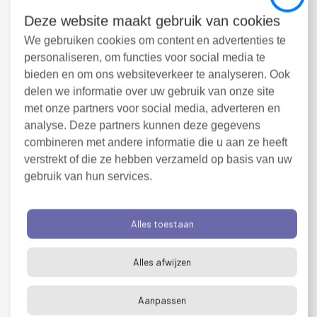
Close
coördinatietaken namens de provincie uit. Dat
Deze website maakt gebruik van cookies
houdt in dat we de schakel zijn tussen de provincie,
We gebruiken cookies om content en advertenties te
de vuurwerkbedrijven, VeiligheidsRegio, politie en
personaliseren, om functies voor social media te
justitie. Het hele jaar door worden vuurwerkzaken
bieden en om ons websiteverkeer te analyseren. Ook
landelijk afgestemd met andere provincies en
delen we informatie over uw gebruik van onze site
omgevingsdiensten, de VeiligheidsRegio, het
met onze partners voor social media, adverteren en
Ministerie van Infrastructuur en Waterstaat (I&W) en
analyse. Deze partners kunnen deze gegevens
de Inspectie Leefomgeving en Transport (ILT).
combineren met andere informatie die u aan ze heeft
verstrekt of die ze hebben verzameld op basis van uw
Inschrijven voor de externe
gebruik van hun services.
nieuwsbrief
(externe
link)
Alles toestaan
Alles afwijzen
Aanpassen
Deel dit bericht: