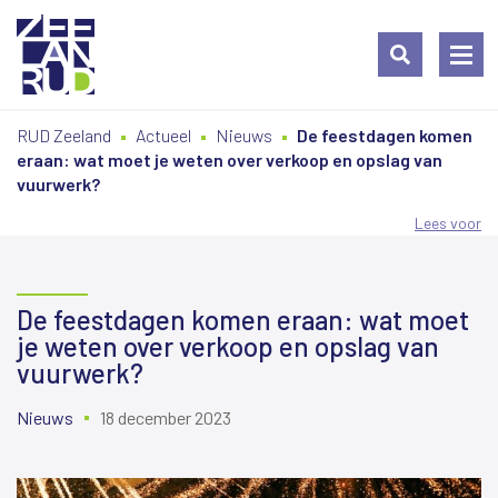
Ga
Spring
Sitemap
RUD Zeeland
Actueel
Nieuws
De feestdagen komen
naar
naar
eraan: wat moet je weten over verkoop en opslag van
de
de
vuurwerk?
inhoud
navigatie
Lees voor
De feestdagen komen eraan: wat moet
je weten over verkoop en opslag van
vuurwerk?
Nieuws
18 december 2023