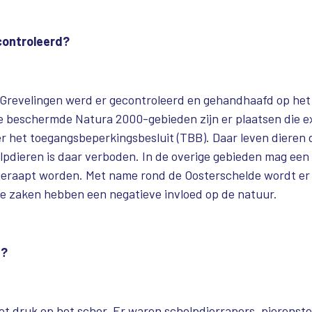
controleerd?
 Grevelingen werd er gecontroleerd en gehandhaafd op het
e beschermde Natura 2000-gebieden zijn er plaatsen die e
r het toegangsbeperkingsbesluit (TBB). Daar leven dieren 
lpdieren is daar verboden. In de overige gebieden mag ee
geraapt worden. Met name rond de Oosterschelde wordt er 
ie zaken hebben een negatieve invloed op de natuur.
n?
et druk op het schor. Er waren schelpdierrapers, pierenst