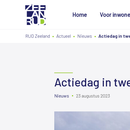
Home
Voor inwon
Ga
Spring
Sitemap
RUD Zeeland
Actueel
Nieuws
Actiedag in twe
naar
naar
de
de
inhoud
navigatie
Actiedag in twe
Nieuws
23 augustus 2023