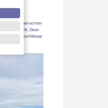
 gebieden vragen echter
g, oftewel SPUK. Deze
zijn er uren beschikbaar
ndt.