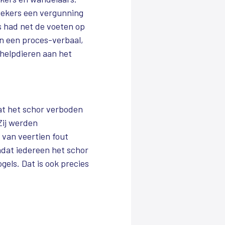
tekers een vergunning
s had net de voeten op
n een proces-verbaal,
helpdieren aan het
at het schor verboden
Zij werden
van veertien fout
adat iedereen het schor
els. Dat is ook precies