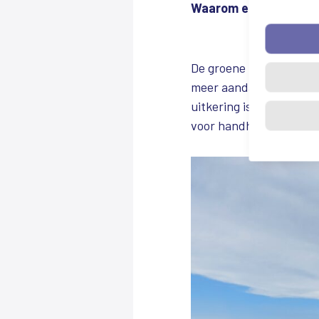
Waarom een actiedag
De groene inspecteurs 
meer aandacht. De acti
uitkering is bedoeld om 
voor handhaving in de d