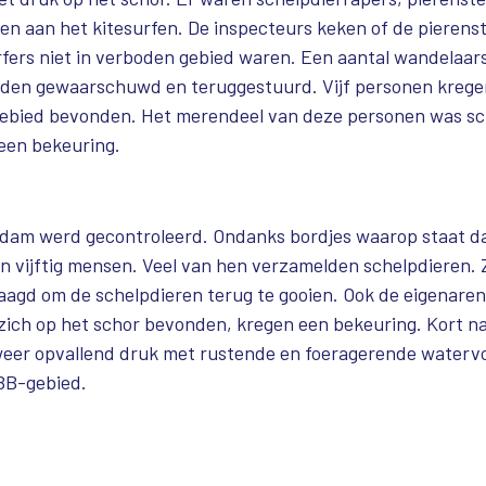
n aan het kitesurfen. De inspecteurs keken of de pierens
rfers niet in verboden gebied waren. Een aantal wandelaar
erden gewaarschuwd en teruggestuurd. Vijf personen krege
gebied bevonden. Het merendeel van deze personen was sc
 een bekeuring.
dam werd gecontroleerd. Ondanks bordjes waarop staat d
’n vijftig mensen. Veel van hen verzamelden schelpdieren. 
gd om de schelpdieren terug te gooien. Ook de eigenaren 
 zich op het schor bevonden, kregen een bekeuring. Kort n
weer opvallend druk met rustende en foeragerende watervog
BB-gebied.