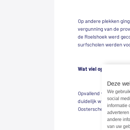
Op andere plekken ging
vergunning van de provi
de Roelshoek werd gecon
surfscholen werden voo
Wat viel op?
Deze web
We gebruik
Opvallend was dat veel 
social med
duidelijk waren. De ins
informatie 
Oosterschelde. De komen
adverteren
andere info
van uw geb