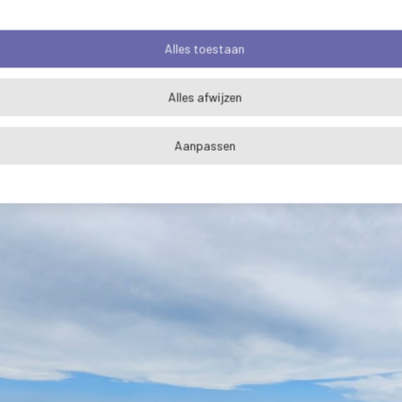
?
Alles toestaan
van RUD Zeeland zijn actief in de hele provincie. Sommige
Alles afwijzen
edag wordt mogelijk gemaakt door een specifieke uitkerin
bepaald beleid van de rijksoverheid uit te voeren. Dit jaar 
Aanpassen
rie gebieden waar de provincie Zeeland dat extra nodig vi