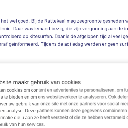
 het wel goed. Bij de Rattekaai mag zeegroente gesneden 
ncie. Daar was iemand bezig, die zijn vergunning aan de ins
troleerd op kitesurfen. Daar is de afgelopen tijd al veel
raf geïnformeerd. Tijdens de actiedag werden er geen surf
site maakt gebruik van cookies
en cookies om content en advertenties te personaliseren, om fu
mensen bij de inspecteurs aangaven dat de regels in het g
ia te bieden en om ons websiteverkeer te analyseren. Ook dele
pecteurs gaven uitleg en deelden folders uit met de spelreg
over uw gebruik van onze site met onze partners voor social me
de tijd worden soortgelijke acties herhaald.
 en analyse. Deze partners kunnen deze gegevens combineren
rmatie die u aan ze heeft verstrekt of die ze hebben verzameld 
ruik van hun services.