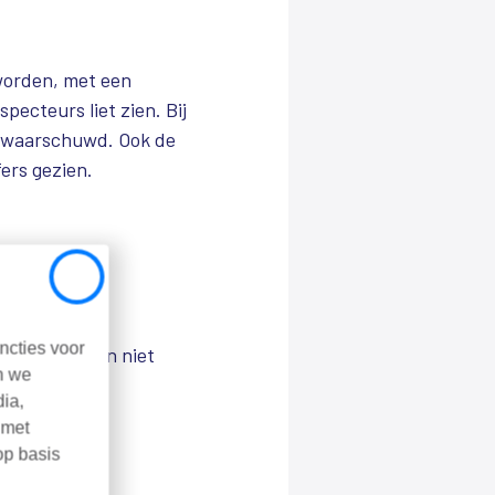
worden, met een
pecteurs liet zien. Bij
 gewaarschuwd. Ook de
ers gezien.
Close
ncties voor
ebied voor hen niet
n we
els van de
dia,
 met
op basis