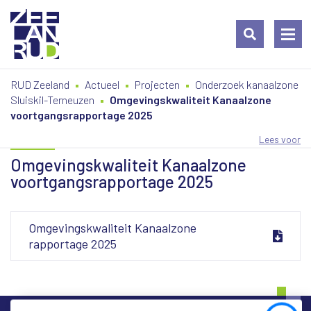
Ga
Spring
Sitemap
RUD Zeeland
Actueel
Projecten
Onderzoek kanaalzone
naar
naar
Sluiskil-Terneuzen
Omgevingskwaliteit Kanaalzone
de
de
voortgangsrapportage 2025
inhoud
navigatie
Lees voor
Omgevingskwaliteit Kanaalzone
voortgangsrapportage 2025
Omgevingskwaliteit Kanaalzone
rapportage 2025