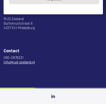
Bezoekadres en postadres
* op afspraak
RUD Zeeland
Buitenruststraat 6
4337 EH Middelburg
Contact
085-0878331
info@rud-zeeland.nl