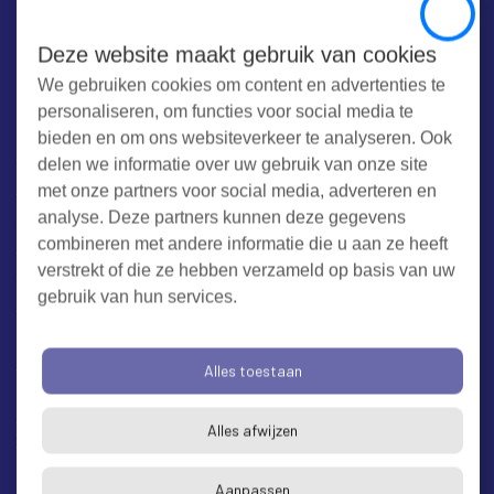
Close
Wij zetten ons elke dag
Deze website maakt gebruik van cookies
in voor een schoon en
We gebruiken cookies om content en advertenties te
veilig Zeeland
personaliseren, om functies voor social media te
bieden en om ons websiteverkeer te analyseren. Ook
delen we informatie over uw gebruik van onze site
met onze partners voor social media, adverteren en
analyse. Deze partners kunnen deze gegevens
Contact
combineren met andere informatie die u aan ze heeft
verstrekt of die ze hebben verzameld op basis van uw
Werken bij RUD Zeeland
gebruik van hun services.
Milieuklacht melden
Alles toestaan
Algemene voorwaarden
Cookieverklaring
Privacy
Alles afwijzen
Toegankelijkheid
Proclaimer
Aanpassen