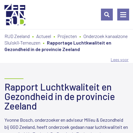
Ga
Spring
Sitemap
RUD Zeeland
Actueel
Projecten
Onderzoek kanaalzone
naar
naar
Sluiskil-Terneuzen
Rapportage Luchtkwaliteit en
de
de
Gezondheid in de provincie Zeeland
inhoud
navigatie
Lees voor
Rapport Luchtkwaliteit en
Gezondheid in de provincie
Zeeland
Yvonne Bosch, onderzoeker en adviseur Milieu & Gezondheid
bij GGD Zeeland, heeft onderzoek gedaan naar luchtkwaliteit en