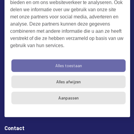
bieden en om ons websiteverkeer te analyseren. Ook
Werken bij RUD Zeeland
delen we informatie over uw gebruik van onze site
met onze partners voor social media, adverteren en
Milieuklacht melden
analyse. Deze partners kunnen deze gegevens
combineren met andere informatie die u aan ze heeft
verstrekt of die ze hebben verzameld op basis van uw
Algemene voorwaarden
Cookieverklaring
Privacy
gebruik van hun services.
Toegankelijkheid
Proclaimer
Bezoekadres en postadres
Alles toestaan
* op afspraak
Alles afwijzen
RUD Zeeland
Buitenruststraat 6
Aanpassen
4337 EH Middelburg
Contact