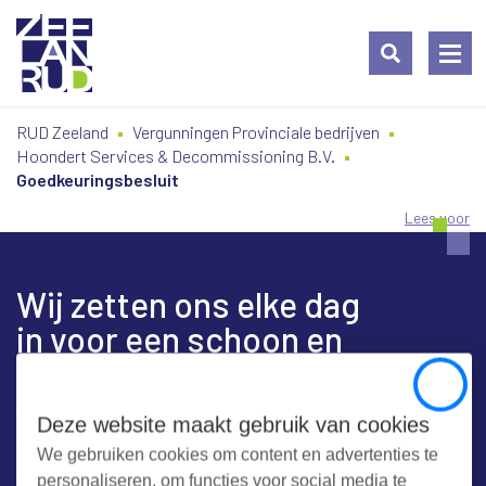
Ga
Spring
Sitemap
RUD Zeeland
Vergunningen Provinciale bedrijven
naar
naar
Hoondert Services & Decommissioning B.V.
de
de
Goedkeuringsbesluit
inhoud
navigatie
Lees voor
Wij zetten ons elke dag
in voor een schoon en
veilig Zeeland
Close
Deze website maakt gebruik van cookies
We gebruiken cookies om content en advertenties te
Contact
personaliseren, om functies voor social media te