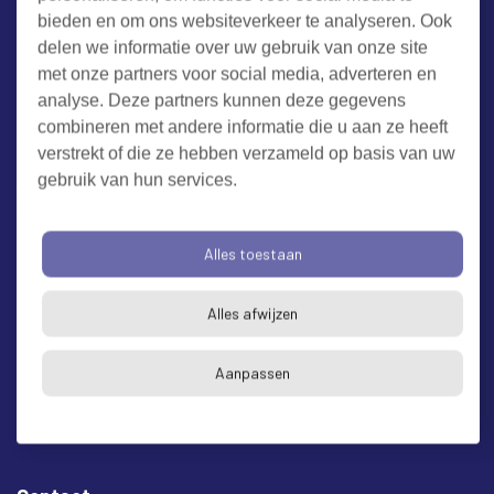
bieden en om ons websiteverkeer te analyseren. Ook
Werken bij RUD Zeeland
delen we informatie over uw gebruik van onze site
met onze partners voor social media, adverteren en
analyse. Deze partners kunnen deze gegevens
Milieuklacht melden
combineren met andere informatie die u aan ze heeft
verstrekt of die ze hebben verzameld op basis van uw
gebruik van hun services.
Algemene voorwaarden
Cookieverklaring
Privacy
Toegankelijkheid
Proclaimer
Alles toestaan
Bezoekadres en postadres
* op afspraak
Alles afwijzen
RUD Zeeland
Buitenruststraat 6
Aanpassen
4337 EH Middelburg