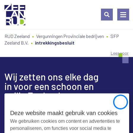
Ga
Spring
Sitemap
RUD Zeeland
Vergunningen Provinciale bedrijven
SFP
naar
naar
Zeeland B.V.
intrekkingsbesluit
de
de
inhoud
navigatie
Lees voor
Wij zetten ons elke dag
in voor een schoon en
veilig Zeeland
Close
Deze website maakt gebruik van cookies
We gebruiken cookies om content en advertenties te
Contact
personaliseren, om functies voor social media te