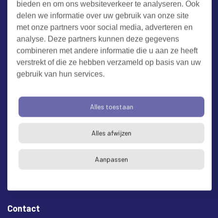
bieden en om ons websiteverkeer te analyseren. Ook
Werken bij RUD Zeeland
delen we informatie over uw gebruik van onze site
met onze partners voor social media, adverteren en
Milieuklacht melden
analyse. Deze partners kunnen deze gegevens
combineren met andere informatie die u aan ze heeft
verstrekt of die ze hebben verzameld op basis van uw
Algemene voorwaarden
Cookieverklaring
Privacy
gebruik van hun services.
Toegankelijkheid
Proclaimer
Bezoekadres en postadres
Alles toestaan
* op afspraak
Alles afwijzen
RUD Zeeland
Buitenruststraat 6
Aanpassen
4337 EH Middelburg
Contact