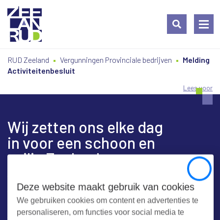
Ga
Spring
Sitemap
RUD Zeeland
Vergunningen Provinciale bedrijven
Melding
naar
naar
Activiteitenbesluit
de
de
inhoud
navigatie
Lees voor
Wij zetten ons elke dag
in voor een schoon en
veilig Zeeland
Close
Deze website maakt gebruik van cookies
We gebruiken cookies om content en advertenties te
Contact
personaliseren, om functies voor social media te