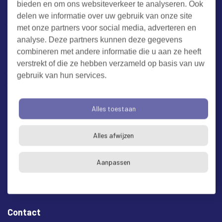
bieden en om ons websiteverkeer te analyseren. Ook
Werken bij RUD Zeeland
delen we informatie over uw gebruik van onze site
met onze partners voor social media, adverteren en
Milieuklacht melden
analyse. Deze partners kunnen deze gegevens
combineren met andere informatie die u aan ze heeft
verstrekt of die ze hebben verzameld op basis van uw
Algemene voorwaarden
Cookieverklaring
Privacy
gebruik van hun services.
Toegankelijkheid
Proclaimer
Bezoekadres en postadres
Alles toestaan
* op afspraak
Alles afwijzen
RUD Zeeland
Buitenruststraat 6
Aanpassen
4337 EH Middelburg
Contact