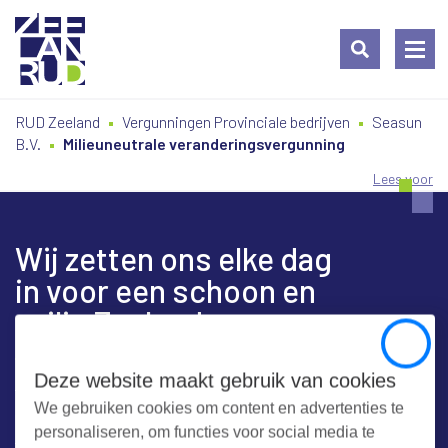
Ga
Spring
Sitemap
RUD Zeeland
Vergunningen Provinciale bedrijven
Seasun
naar
naar
B.V.
Milieuneutrale veranderingsvergunning
de
de
inhoud
navigatie
Lees voor
Wij zetten ons elke dag
in voor een schoon en
veilig Zeeland
Close
Deze website maakt gebruik van cookies
We gebruiken cookies om content en advertenties te
Contact
personaliseren, om functies voor social media te