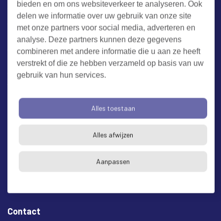
bieden en om ons websiteverkeer te analyseren. Ook
Werken bij RUD Zeeland
delen we informatie over uw gebruik van onze site
met onze partners voor social media, adverteren en
Milieuklacht melden
analyse. Deze partners kunnen deze gegevens
combineren met andere informatie die u aan ze heeft
verstrekt of die ze hebben verzameld op basis van uw
Algemene voorwaarden
Cookieverklaring
Privacy
gebruik van hun services.
Toegankelijkheid
Proclaimer
Bezoekadres en postadres
Alles toestaan
* op afspraak
Alles afwijzen
RUD Zeeland
Buitenruststraat 6
Aanpassen
4337 EH Middelburg
Contact