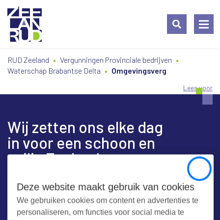
Ga
Spring
Sitemap
RUD Zeeland
Vergunningen Provinciale bedrijven
naar
naar
Waterschap Brabantse Delta
Omgevingsverg
de
de
inhoud
navigatie
Lees voor
Wij zetten ons elke dag
in voor een schoon en
veilig Zeeland
Close
Deze website maakt gebruik van cookies
We gebruiken cookies om content en advertenties te
Contact
personaliseren, om functies voor social media te