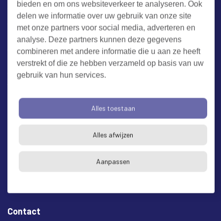
bieden en om ons websiteverkeer te analyseren. Ook
Werken bij RUD Zeeland
delen we informatie over uw gebruik van onze site
met onze partners voor social media, adverteren en
Milieuklacht melden
analyse. Deze partners kunnen deze gegevens
combineren met andere informatie die u aan ze heeft
verstrekt of die ze hebben verzameld op basis van uw
Algemene voorwaarden
Cookieverklaring
Privacy
gebruik van hun services.
Toegankelijkheid
Proclaimer
Bezoekadres en postadres
Alles toestaan
* op afspraak
Alles afwijzen
RUD Zeeland
Buitenruststraat 6
Aanpassen
4337 EH Middelburg
Contact