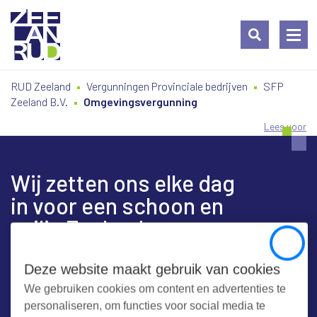
Ga
Spring
Sitemap
RUD Zeeland
Vergunningen Provinciale bedrijven
SFP
naar
naar
Zeeland B.V.
Omgevingsvergunning
de
de
inhoud
navigatie
Lees voor
Wij zetten ons elke dag
in voor een schoon en
veilig Zeeland
Close
Deze website maakt gebruik van cookies
We gebruiken cookies om content en advertenties te
Contact
personaliseren, om functies voor social media te