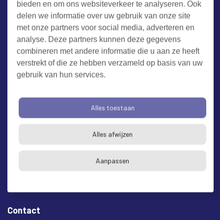
bieden en om ons websiteverkeer te analyseren. Ook
Werken bij RUD Zeeland
delen we informatie over uw gebruik van onze site
met onze partners voor social media, adverteren en
Milieuklacht melden
analyse. Deze partners kunnen deze gegevens
combineren met andere informatie die u aan ze heeft
verstrekt of die ze hebben verzameld op basis van uw
Algemene voorwaarden
Cookieverklaring
Privacy
gebruik van hun services.
Toegankelijkheid
Proclaimer
Bezoekadres en postadres
Alles toestaan
* op afspraak
Alles afwijzen
RUD Zeeland
Buitenruststraat 6
Aanpassen
4337 EH Middelburg
Contact