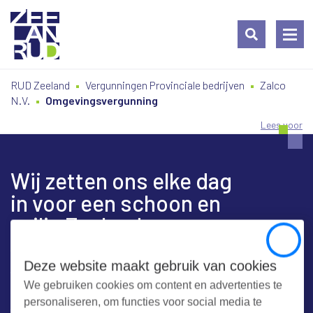
Ga
Spring
Sitemap
RUD Zeeland
Vergunningen Provinciale bedrijven
Zalco
naar
naar
N.V.
Omgevingsvergunning
de
de
inhoud
navigatie
Lees voor
Wij zetten ons elke dag
in voor een schoon en
veilig Zeeland
Close
Deze website maakt gebruik van cookies
We gebruiken cookies om content en advertenties te
Contact
personaliseren, om functies voor social media te