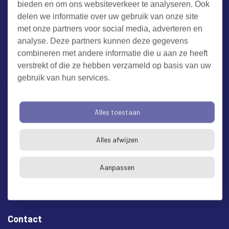
bieden en om ons websiteverkeer te analyseren. Ook
Werken bij RUD Zeeland
delen we informatie over uw gebruik van onze site
met onze partners voor social media, adverteren en
Milieuklacht melden
analyse. Deze partners kunnen deze gegevens
combineren met andere informatie die u aan ze heeft
verstrekt of die ze hebben verzameld op basis van uw
Algemene voorwaarden
Cookieverklaring
Privacy
gebruik van hun services.
Toegankelijkheid
Proclaimer
Bezoekadres en postadres
Alles toestaan
* op afspraak
Alles afwijzen
RUD Zeeland
Buitenruststraat 6
Aanpassen
4337 EH Middelburg
Contact