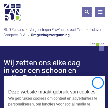
Ga
Spring
Sitemap
RUD Zeeland
Vergunningen Provinciale bedrijven
Indaver
naar
naar
Compost B.V.
Omgevingsvergunning
de
de
inhoud
navigatie
Lees voor
Wij zetten ons elke dag
in voor een schoon en
veilig Zeeland
Close
Deze website maakt gebruik van cookies
We gebruiken cookies om content en advertenties te
Contact
personaliseren, om functies voor social media te