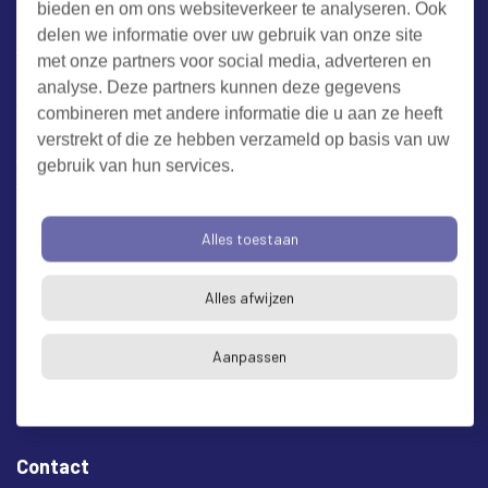
bieden en om ons websiteverkeer te analyseren. Ook
Werken bij RUD Zeeland
delen we informatie over uw gebruik van onze site
met onze partners voor social media, adverteren en
Milieuklacht melden
analyse. Deze partners kunnen deze gegevens
combineren met andere informatie die u aan ze heeft
verstrekt of die ze hebben verzameld op basis van uw
Algemene voorwaarden
Cookieverklaring
Privacy
gebruik van hun services.
Toegankelijkheid
Proclaimer
Bezoekadres en postadres
Alles toestaan
* op afspraak
Alles afwijzen
RUD Zeeland
Buitenruststraat 6
Aanpassen
4337 EH Middelburg
Contact