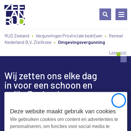
Ga
Spring
Sitemap
RUD Zeeland
Vergunningen Provinciale bedrijven
Renewi
naar
naar
Nederland B.V. Zierikzee
Omgevingsvergunning
de
de
inhoud
navigatie
Lees voor
Wij zetten ons elke dag
in voor een schoon en
veilig Zeeland
Close
Deze website maakt gebruik van cookies
We gebruiken cookies om content en advertenties te
Contact
personaliseren, om functies voor social media te