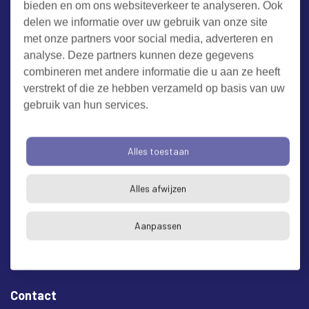
bieden en om ons websiteverkeer te analyseren. Ook
Werken bij RUD Zeeland
delen we informatie over uw gebruik van onze site
met onze partners voor social media, adverteren en
Milieuklacht melden
analyse. Deze partners kunnen deze gegevens
combineren met andere informatie die u aan ze heeft
verstrekt of die ze hebben verzameld op basis van uw
Algemene voorwaarden
Cookieverklaring
Privacy
gebruik van hun services.
Toegankelijkheid
Proclaimer
Bezoekadres en postadres
Alles toestaan
* op afspraak
Alles afwijzen
RUD Zeeland
Buitenruststraat 6
Aanpassen
4337 EH Middelburg
Contact