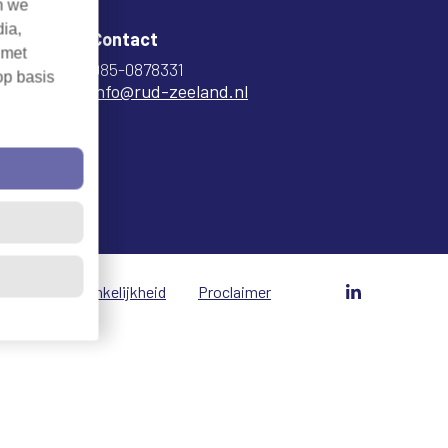
n we
dia,
Contact
 met
085-0878331
op basis
info@rud-zeeland.nl
vacy
Toegankelijkheid
Proclaimer