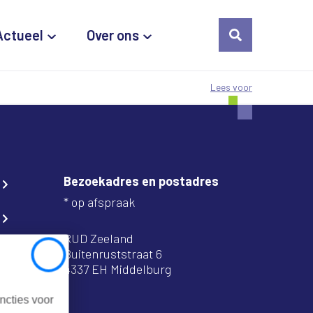
Actueel
Over ons
Lees voor
Bezoekadres en postadres
* op afspraak
RUD Zeeland
Buitenruststraat 6
Close
4337 EH Middelburg
ncties voor