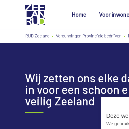
Home
Voor inwon
Ga
Spring
Sitemap
RUD Zeeland
Vergunningen Provinciale bedrijven
naar
naar
de
de
inhoud
navigatie
Wij zetten ons elke 
in voor een schoon e
veilig Zeeland
Deze web
We gebruik