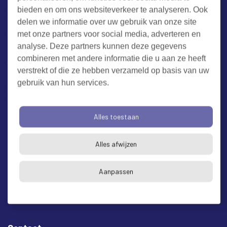
bieden en om ons websiteverkeer te analyseren. Ook
Werken bij RUD Zeeland
delen we informatie over uw gebruik van onze site
met onze partners voor social media, adverteren en
analyse. Deze partners kunnen deze gegevens
Milieuklacht melden
combineren met andere informatie die u aan ze heeft
verstrekt of die ze hebben verzameld op basis van uw
gebruik van hun services.
Algemene voorwaarden
Cookieverklaring
Privacy
Toegankelijkheid
Proclaimer
Alles toestaan
Bezoekadres en postadres
* op afspraak
Alles afwijzen
RUD Zeeland
Buitenruststraat 6
Aanpassen
4337 EH Middelburg