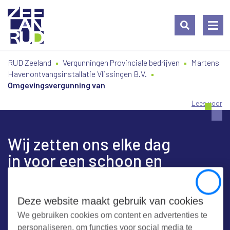
Ga
Spring
Sitemap
RUD Zeeland
Vergunningen Provinciale bedrijven
Martens
naar
naar
Havenontvangsinstallatie Vlissingen B.V.
de
de
Omgevingsvergunning van
inhoud
navigatie
Lees voor
Wij zetten ons elke dag
in voor een schoon en
veilig Zeeland
Close
Deze website maakt gebruik van cookies
We gebruiken cookies om content en advertenties te
Contact
personaliseren, om functies voor social media te