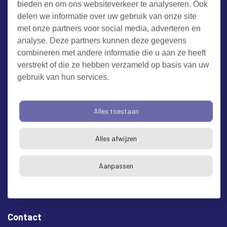
bieden en om ons websiteverkeer te analyseren. Ook
Werken bij RUD Zeeland
delen we informatie over uw gebruik van onze site
met onze partners voor social media, adverteren en
Milieuklacht melden
analyse. Deze partners kunnen deze gegevens
combineren met andere informatie die u aan ze heeft
verstrekt of die ze hebben verzameld op basis van uw
Algemene voorwaarden
Cookieverklaring
Privacy
gebruik van hun services.
Toegankelijkheid
Proclaimer
Bezoekadres en postadres
Alles toestaan
* op afspraak
Alles afwijzen
RUD Zeeland
Buitenruststraat 6
Aanpassen
4337 EH Middelburg
Contact