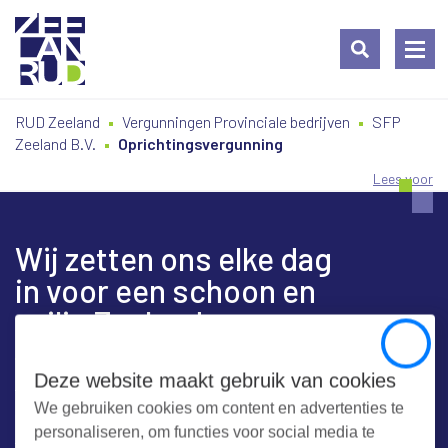
Ga
Spring
Sitemap
RUD Zeeland
Vergunningen Provinciale bedrijven
SFP
naar
naar
Zeeland B.V.
Oprichtingsvergunning
de
de
inhoud
navigatie
Lees voor
Wij zetten ons elke dag
in voor een schoon en
veilig Zeeland
Close
Deze website maakt gebruik van cookies
We gebruiken cookies om content en advertenties te
Contact
personaliseren, om functies voor social media te