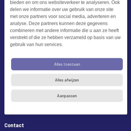
bieden en om ons websiteverkeer te analyseren. Ook
Werken bij RUD Zeeland
delen we informatie over uw gebruik van onze site
met onze partners voor social media, adverteren en
Milieuklacht melden
analyse. Deze partners kunnen deze gegevens
combineren met andere informatie die u aan ze heeft
verstrekt of die ze hebben verzameld op basis van uw
Algemene voorwaarden
Cookieverklaring
Privacy
gebruik van hun services.
Toegankelijkheid
Proclaimer
Bezoekadres en postadres
Alles toestaan
* op afspraak
Alles afwijzen
RUD Zeeland
Buitenruststraat 6
Aanpassen
4337 EH Middelburg
Contact