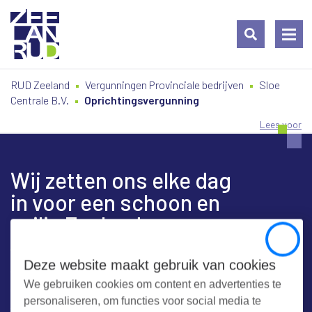
Ga
Spring
Sitemap
RUD Zeeland
Vergunningen Provinciale bedrijven
Sloe
naar
naar
Centrale B.V.
Oprichtingsvergunning
de
de
inhoud
navigatie
Lees voor
Wij zetten ons elke dag
in voor een schoon en
veilig Zeeland
Close
Deze website maakt gebruik van cookies
We gebruiken cookies om content en advertenties te
Contact
personaliseren, om functies voor social media te