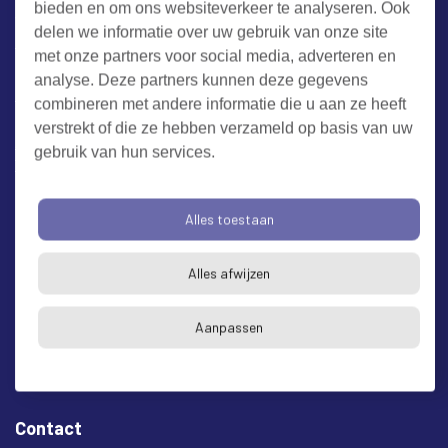
bieden en om ons websiteverkeer te analyseren. Ook
Werken bij RUD Zeeland
delen we informatie over uw gebruik van onze site
met onze partners voor social media, adverteren en
Milieuklacht melden
analyse. Deze partners kunnen deze gegevens
combineren met andere informatie die u aan ze heeft
verstrekt of die ze hebben verzameld op basis van uw
Algemene voorwaarden
Cookieverklaring
Privacy
gebruik van hun services.
Toegankelijkheid
Proclaimer
Bezoekadres en postadres
Alles toestaan
* op afspraak
Alles afwijzen
RUD Zeeland
Buitenruststraat 6
Aanpassen
4337 EH Middelburg
Contact