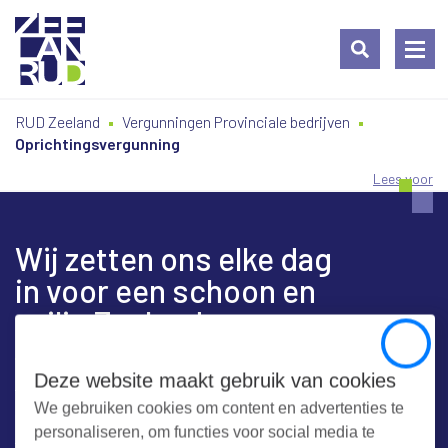
Ga
Spring
Sitemap
RUD Zeeland
Vergunningen Provinciale bedrijven
naar
naar
Oprichtingsvergunning
de
de
inhoud
navigatie
Lees voor
Wij zetten ons elke dag
in voor een schoon en
veilig Zeeland
Close
Deze website maakt gebruik van cookies
We gebruiken cookies om content en advertenties te
Contact
personaliseren, om functies voor social media te