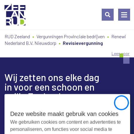
Ga
Spring
Sitemap
RUD Zeeland
Vergunningen Provinciale bedrijven
Renewi
naar
naar
Nederland B.V. Nieuwdorp
Revisievergunning
de
de
inhoud
navigatie
Lees voor
Wij zetten ons elke dag
in voor een schoon en
veilig Zeeland
Close
Deze website maakt gebruik van cookies
We gebruiken cookies om content en advertenties te
Contact
personaliseren, om functies voor social media te