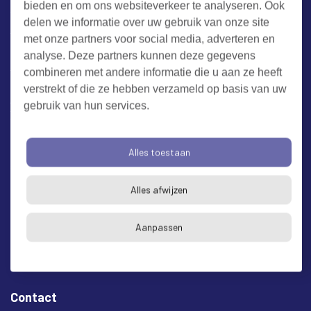
bieden en om ons websiteverkeer te analyseren. Ook
Werken bij RUD Zeeland
delen we informatie over uw gebruik van onze site
met onze partners voor social media, adverteren en
Milieuklacht melden
analyse. Deze partners kunnen deze gegevens
combineren met andere informatie die u aan ze heeft
verstrekt of die ze hebben verzameld op basis van uw
Algemene voorwaarden
Cookieverklaring
Privacy
gebruik van hun services.
Toegankelijkheid
Proclaimer
Bezoekadres en postadres
Alles toestaan
* op afspraak
Alles afwijzen
RUD Zeeland
Buitenruststraat 6
Aanpassen
4337 EH Middelburg
Contact