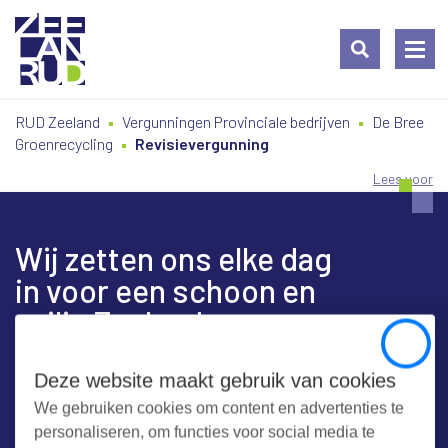
Ga
Spring
Sitemap
RUD Zeeland
Vergunningen Provinciale bedrijven
De Bree
naar
naar
Groenrecycling
Revisievergunning
de
de
inhoud
navigatie
Lees voor
Wij zetten ons elke dag
in voor een schoon en
veilig Zeeland
Close
Deze website maakt gebruik van cookies
We gebruiken cookies om content en advertenties te
Contact
personaliseren, om functies voor social media te