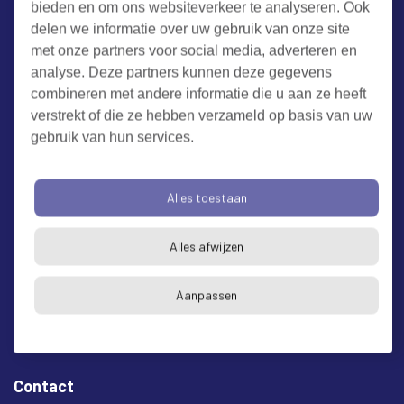
bieden en om ons websiteverkeer te analyseren. Ook
Werken bij RUD Zeeland
delen we informatie over uw gebruik van onze site
met onze partners voor social media, adverteren en
Milieuklacht melden
analyse. Deze partners kunnen deze gegevens
combineren met andere informatie die u aan ze heeft
verstrekt of die ze hebben verzameld op basis van uw
Algemene voorwaarden
Cookieverklaring
Privacy
gebruik van hun services.
Toegankelijkheid
Proclaimer
Bezoekadres en postadres
Alles toestaan
* op afspraak
Alles afwijzen
RUD Zeeland
Buitenruststraat 6
Aanpassen
4337 EH Middelburg
Contact