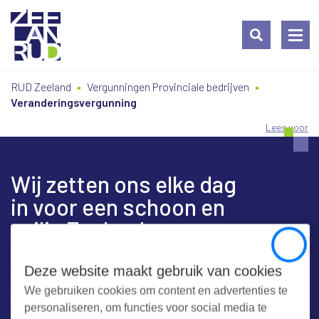
Ga
Spring
Sitemap
RUD Zeeland
Vergunningen Provinciale bedrijven
naar
naar
Veranderingsvergunning
de
de
inhoud
navigatie
Lees voor
Wij zetten ons elke dag
in voor een schoon en
veilig Zeeland
Close
Deze website maakt gebruik van cookies
We gebruiken cookies om content en advertenties te
Contact
personaliseren, om functies voor social media te