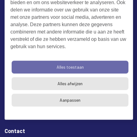
bieden en om ons websiteverkeer te analyseren. Ook
Werken bij RUD Zeeland
delen we informatie over uw gebruik van onze site
met onze partners voor social media, adverteren en
Milieuklacht melden
analyse. Deze partners kunnen deze gegevens
combineren met andere informatie die u aan ze heeft
verstrekt of die ze hebben verzameld op basis van uw
Algemene voorwaarden
Cookieverklaring
Privacy
gebruik van hun services.
Toegankelijkheid
Proclaimer
Bezoekadres en postadres
Alles toestaan
* op afspraak
Alles afwijzen
RUD Zeeland
Buitenruststraat 6
Aanpassen
4337 EH Middelburg
Contact