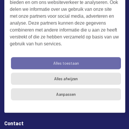
bieden en om ons websiteverkeer te analyseren. Ook
Werken bij RUD Zeeland
delen we informatie over uw gebruik van onze site
met onze partners voor social media, adverteren en
Milieuklacht melden
analyse. Deze partners kunnen deze gegevens
combineren met andere informatie die u aan ze heeft
verstrekt of die ze hebben verzameld op basis van uw
Algemene voorwaarden
Cookieverklaring
Privacy
gebruik van hun services.
Toegankelijkheid
Proclaimer
Bezoekadres en postadres
Alles toestaan
* op afspraak
Alles afwijzen
RUD Zeeland
Buitenruststraat 6
Aanpassen
4337 EH Middelburg
Contact