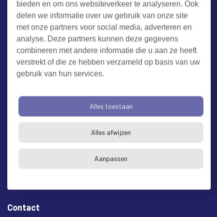
bieden en om ons websiteverkeer te analyseren. Ook
Werken bij RUD Zeeland
delen we informatie over uw gebruik van onze site
met onze partners voor social media, adverteren en
Milieuklacht melden
analyse. Deze partners kunnen deze gegevens
combineren met andere informatie die u aan ze heeft
verstrekt of die ze hebben verzameld op basis van uw
Algemene voorwaarden
Cookieverklaring
Privacy
gebruik van hun services.
Toegankelijkheid
Proclaimer
Bezoekadres en postadres
Alles toestaan
* op afspraak
Alles afwijzen
RUD Zeeland
Buitenruststraat 6
Aanpassen
4337 EH Middelburg
Contact