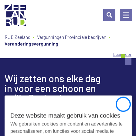
Ga
Spring
Sitemap
RUD Zeeland
Vergunningen Provinciale bedrijven
naar
naar
Veranderingsvergunning
de
de
inhoud
navigatie
Lees voor
Wij zetten ons elke dag
in voor een schoon en
veilig Zeeland
Close
Deze website maakt gebruik van cookies
We gebruiken cookies om content en advertenties te
Contact
personaliseren, om functies voor social media te