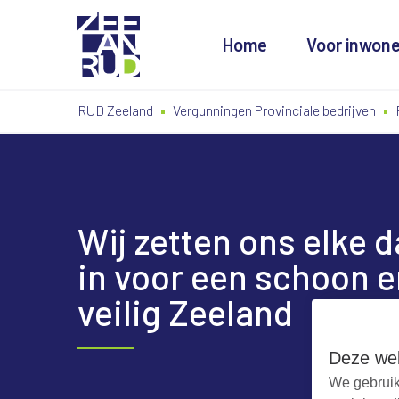
Home
Voor inwon
Ga
Spring
Sitemap
RUD Zeeland
Vergunningen Provinciale bedrijven
naar
naar
de
de
inhoud
navigatie
Wij zetten ons elke 
in voor een schoon e
veilig Zeeland
Deze web
We gebruik