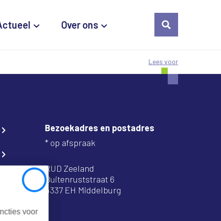
Actueel
Over ons
Lees voor
Bezoekadres en postadres
* op afspraak
RUD Zeeland
Buitenruststraat 6
Close
4337 EH Middelburg
ncties voor