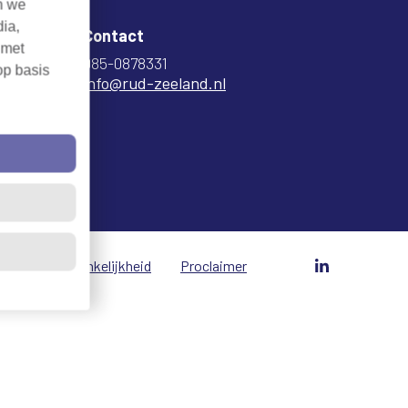
n we
dia,
Contact
 met
085-0878331
op basis
info@rud-zeeland.nl
vacy
Toegankelijkheid
Proclaimer