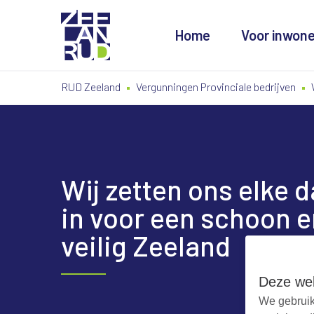
Home
Voor inwon
Ga
Spring
Sitemap
RUD Zeeland
Vergunningen Provinciale bedrijven
naar
naar
de
de
inhoud
navigatie
Wij zetten ons elke 
in voor een schoon e
veilig Zeeland
Deze web
We gebruik