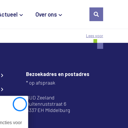
Actueel
Over ons
Lees voor
Bezoekadres en postadres
* op afspraak
RUD Zeeland
Buitenruststraat 6
Close
4337 EH Middelburg
ncties voor