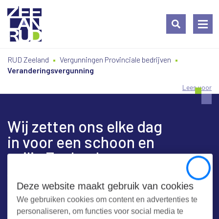
Ga
Spring
Sitemap
RUD Zeeland
Vergunningen Provinciale bedrijven
naar
naar
Veranderingsvergunning
de
de
inhoud
navigatie
Lees voor
Wij zetten ons elke dag
in voor een schoon en
veilig Zeeland
Close
Deze website maakt gebruik van cookies
We gebruiken cookies om content en advertenties te
Contact
personaliseren, om functies voor social media te