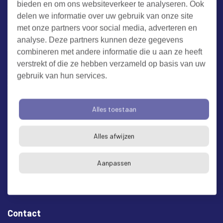
bieden en om ons websiteverkeer te analyseren. Ook
Werken bij RUD Zeeland
delen we informatie over uw gebruik van onze site
met onze partners voor social media, adverteren en
Milieuklacht melden
analyse. Deze partners kunnen deze gegevens
combineren met andere informatie die u aan ze heeft
verstrekt of die ze hebben verzameld op basis van uw
Algemene voorwaarden
Cookieverklaring
Privacy
gebruik van hun services.
Toegankelijkheid
Proclaimer
Bezoekadres en postadres
Alles toestaan
* op afspraak
Alles afwijzen
RUD Zeeland
Buitenruststraat 6
Aanpassen
4337 EH Middelburg
Contact