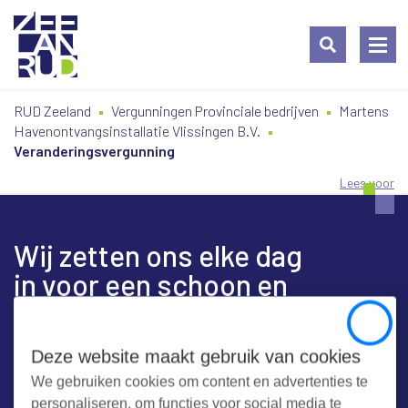
Ga
Spring
Sitemap
RUD Zeeland
Vergunningen Provinciale bedrijven
Martens
naar
naar
Havenontvangsinstallatie Vlissingen B.V.
de
de
Veranderingsvergunning
inhoud
navigatie
Lees voor
Wij zetten ons elke dag
in voor een schoon en
veilig Zeeland
Close
Deze website maakt gebruik van cookies
We gebruiken cookies om content en advertenties te
Contact
personaliseren, om functies voor social media te