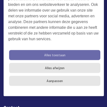
bieden en om ons websiteverkeer te analyseren. Ook
Werken bij RUD Zeeland
delen we informatie over uw gebruik van onze site
met onze partners voor social media, adverteren en
analyse. Deze partners kunnen deze gegevens
Milieuklacht melden
combineren met andere informatie die u aan ze heeft
verstrekt of die ze hebben verzameld op basis van uw
gebruik van hun services.
Algemene voorwaarden
Cookieverklaring
Privacy
Toegankelijkheid
Proclaimer
Alles toestaan
Bezoekadres en postadres
* op afspraak
Alles afwijzen
RUD Zeeland
Buitenruststraat 6
Aanpassen
4337 EH Middelburg