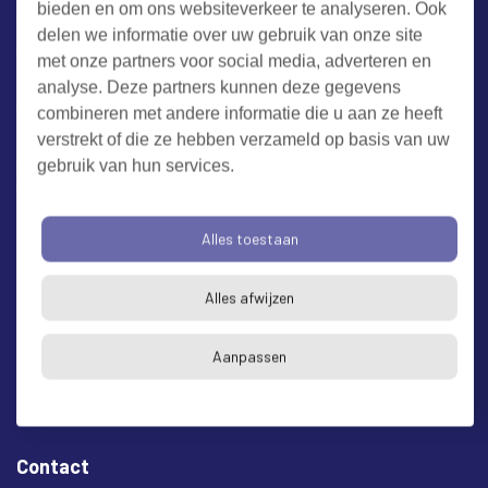
bieden en om ons websiteverkeer te analyseren. Ook
Werken bij RUD Zeeland
delen we informatie over uw gebruik van onze site
met onze partners voor social media, adverteren en
Milieuklacht melden
analyse. Deze partners kunnen deze gegevens
combineren met andere informatie die u aan ze heeft
verstrekt of die ze hebben verzameld op basis van uw
Algemene voorwaarden
Cookieverklaring
Privacy
gebruik van hun services.
Toegankelijkheid
Proclaimer
Bezoekadres en postadres
Alles toestaan
* op afspraak
Alles afwijzen
RUD Zeeland
Buitenruststraat 6
Aanpassen
4337 EH Middelburg
Contact