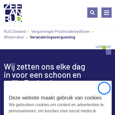
Ga
Spring
Sitemap
RUD Zeeland
Vergunningen Provinciale bedrijven
naar
naar
Wielemaker
Veranderingsvergunning
de
de
inhoud
navigatie
Lees voor
Wij zetten ons elke dag
in voor een schoon en
veilig Zeeland
Close
Deze website maakt gebruik van cookies
We gebruiken cookies om content en advertenties te
Contact
personaliseren, om functies voor social media te