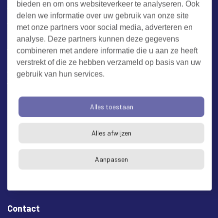
bieden en om ons websiteverkeer te analyseren. Ook
Werken bij RUD Zeeland
delen we informatie over uw gebruik van onze site
met onze partners voor social media, adverteren en
Milieuklacht melden
analyse. Deze partners kunnen deze gegevens
combineren met andere informatie die u aan ze heeft
verstrekt of die ze hebben verzameld op basis van uw
Algemene voorwaarden
Cookieverklaring
Privacy
gebruik van hun services.
Toegankelijkheid
Proclaimer
Bezoekadres en postadres
Alles toestaan
* op afspraak
Alles afwijzen
RUD Zeeland
Buitenruststraat 6
Aanpassen
4337 EH Middelburg
Contact