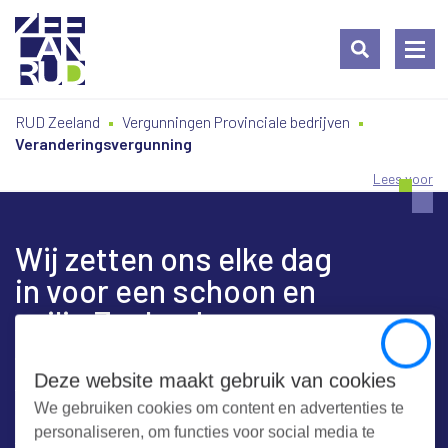
Ga
Spring
Sitemap
RUD Zeeland
Vergunningen Provinciale bedrijven
naar
naar
Veranderingsvergunning
de
de
inhoud
navigatie
Lees voor
Wij zetten ons elke dag
in voor een schoon en
veilig Zeeland
Close
Deze website maakt gebruik van cookies
We gebruiken cookies om content en advertenties te
Contact
personaliseren, om functies voor social media te