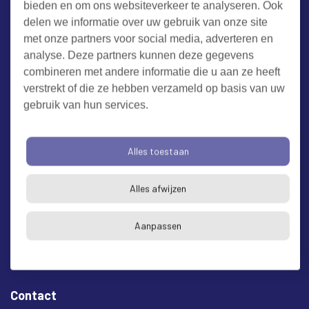
bieden en om ons websiteverkeer te analyseren. Ook
Werken bij RUD Zeeland
delen we informatie over uw gebruik van onze site
met onze partners voor social media, adverteren en
Milieuklacht melden
analyse. Deze partners kunnen deze gegevens
combineren met andere informatie die u aan ze heeft
verstrekt of die ze hebben verzameld op basis van uw
Algemene voorwaarden
Cookieverklaring
Privacy
gebruik van hun services.
Toegankelijkheid
Proclaimer
Bezoekadres en postadres
Alles toestaan
* op afspraak
Alles afwijzen
RUD Zeeland
Buitenruststraat 6
Aanpassen
4337 EH Middelburg
Contact