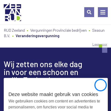
Ga
Spring
Sitemap
RUD Zeeland
Vergunningen Provinciale bedrijven
Seasun
naar
naar
B.V.
Veranderingsvergunning
de
de
inhoud
navigatie
Lees voor
Wij zetten ons elke dag
in voor een schoon en
veilig Zeeland
Close
Deze website maakt gebruik van cookies
We gebruiken cookies om content en advertenties te
Contact
personaliseren, om functies voor social media te