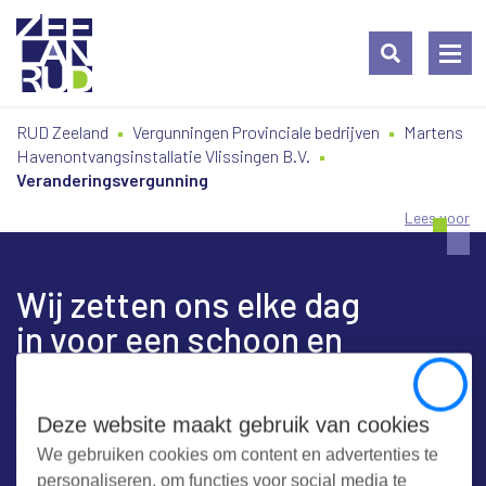
Ga
Spring
Sitemap
RUD Zeeland
Vergunningen Provinciale bedrijven
Martens
naar
naar
Havenontvangsinstallatie Vlissingen B.V.
de
de
Veranderingsvergunning
inhoud
navigatie
Lees voor
Wij zetten ons elke dag
in voor een schoon en
veilig Zeeland
Close
Deze website maakt gebruik van cookies
We gebruiken cookies om content en advertenties te
Contact
personaliseren, om functies voor social media te