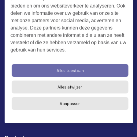
bieden en om ons websiteverkeer te analyseren. Ook
Werken bij RUD Zeeland
delen we informatie over uw gebruik van onze site
met onze partners voor social media, adverteren en
analyse. Deze partners kunnen deze gegevens
Milieuklacht melden
combineren met andere informatie die u aan ze heeft
verstrekt of die ze hebben verzameld op basis van uw
gebruik van hun services.
Algemene voorwaarden
Cookieverklaring
Privacy
Toegankelijkheid
Proclaimer
Alles toestaan
Bezoekadres en postadres
* op afspraak
Alles afwijzen
RUD Zeeland
Buitenruststraat 6
Aanpassen
4337 EH Middelburg