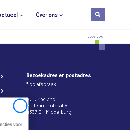
Actueel
Over ons
Lees voor
Bezoekadres en postadres
* op afspraak
RUD Zeeland
Buitenruststraat 6
Close
4337 EH Middelburg
ncties voor