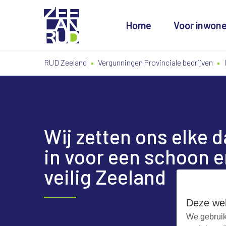
Home
Voor inwon
Ga
Spring
Sitemap
RUD Zeeland
Vergunningen Provinciale bedrijven
naar
naar
de
de
inhoud
navigatie
Wij zetten ons elke 
in voor een schoon e
veilig Zeeland
Deze web
We gebruik