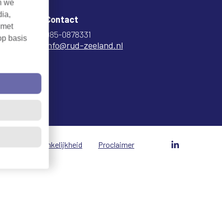
n we
dia,
Contact
 met
085-0878331
op basis
info@rud-zeeland.nl
vacy
Toegankelijkheid
Proclaimer