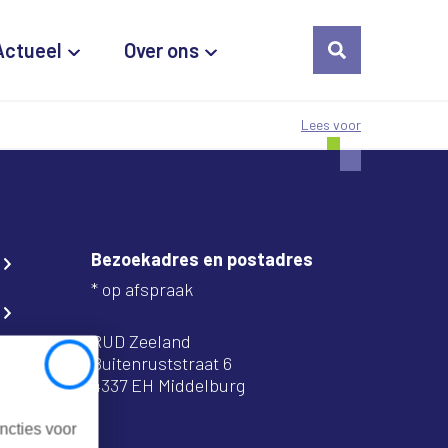
Actueel
Over ons
Lees voor
Bezoekadres en postadres
* op afspraak
RUD Zeeland
Buitenruststraat 6
Close
4337 EH Middelburg
ncties voor