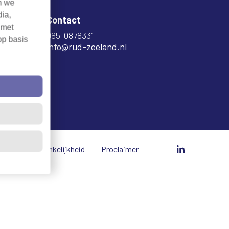
n we
dia,
Contact
 met
085-0878331
op basis
info@rud-zeeland.nl
vacy
Toegankelijkheid
Proclaimer