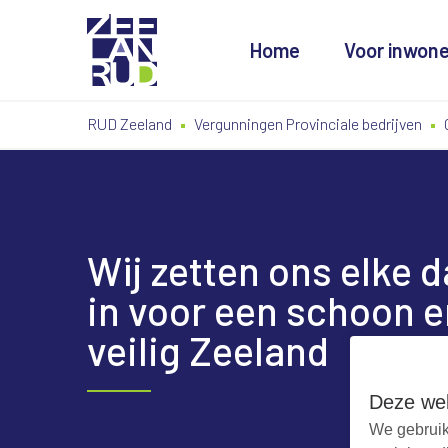
Home
Voor inwon
Ga
Spring
Sitemap
RUD Zeeland
Vergunningen Provinciale bedrijven
naar
naar
de
de
inhoud
navigatie
Wij zetten ons elke 
in voor een schoon e
veilig Zeeland
Deze web
We gebruik