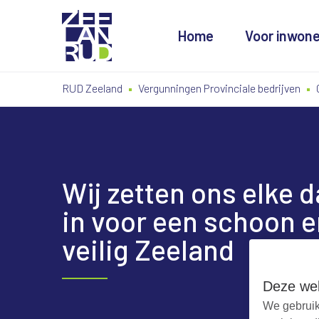
Home
Voor inwon
Ga
Spring
Sitemap
RUD Zeeland
Vergunningen Provinciale bedrijven
naar
naar
de
de
inhoud
navigatie
Wij zetten ons elke 
in voor een schoon e
veilig Zeeland
Deze web
We gebruik