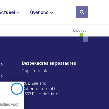
Actueel
Over ons
Lees voor
Bezoekadres en postadres
* op afspraak
RUD Zeeland
Buitenruststraat 6
Close
4337 EH Middelburg
ncties voor