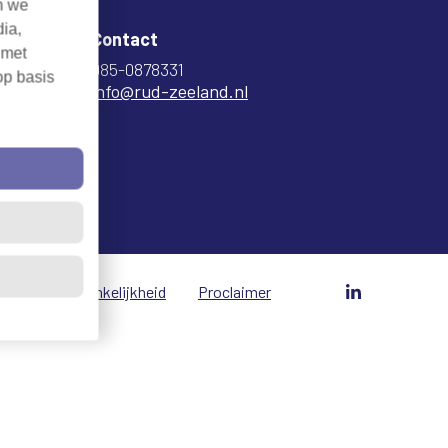
n we
dia,
Contact
 met
085-0878331
op basis
info@rud-zeeland.nl
vacy
Toegankelijkheid
Proclaimer