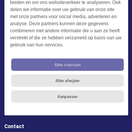
bieden en om ons websiteverkeer te analyseren. Ook
Werken bij RUD Zeeland
delen we informatie over uw gebruik van onze site
met onze partners voor social media, adverteren en
Milieuklacht melden
analyse. Deze partners kunnen deze gegevens
combineren met andere informatie die u aan ze heeft
verstrekt of die ze hebben verzameld op basis van uw
Algemene voorwaarden
Cookieverklaring
Privacy
gebruik van hun services.
Toegankelijkheid
Proclaimer
Bezoekadres en postadres
Alles toestaan
* op afspraak
Alles afwijzen
RUD Zeeland
Buitenruststraat 6
Aanpassen
4337 EH Middelburg
Contact