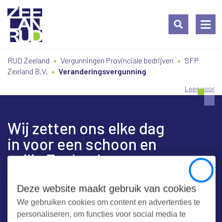
Ga
Spring
Sitemap
RUD Zeeland
Vergunningen Provinciale bedrijven
SFP
naar
naar
Zeeland B.V.
Veranderingsvergunning
de
de
inhoud
navigatie
Lees voor
Wij zetten ons elke dag
in voor een schoon en
veilig Zeeland
Close
Deze website maakt gebruik van cookies
We gebruiken cookies om content en advertenties te
Contact
personaliseren, om functies voor social media te