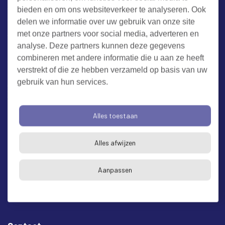
bieden en om ons websiteverkeer te analyseren. Ook
Werken bij RUD Zeeland
delen we informatie over uw gebruik van onze site
met onze partners voor social media, adverteren en
analyse. Deze partners kunnen deze gegevens
Milieuklacht melden
combineren met andere informatie die u aan ze heeft
verstrekt of die ze hebben verzameld op basis van uw
gebruik van hun services.
Algemene voorwaarden
Cookieverklaring
Privacy
Toegankelijkheid
Proclaimer
Alles toestaan
Bezoekadres en postadres
* op afspraak
Alles afwijzen
RUD Zeeland
Buitenruststraat 6
Aanpassen
4337 EH Middelburg