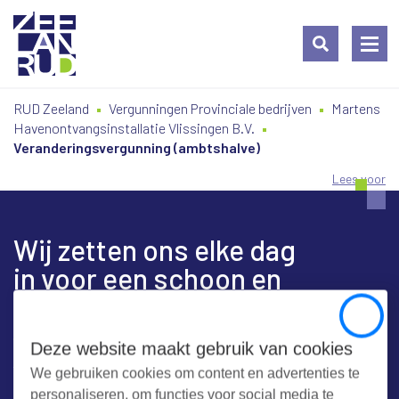
Ga
Spring
Sitemap
RUD Zeeland
Vergunningen Provinciale bedrijven
Martens
naar
naar
Havenontvangsinstallatie Vlissingen B.V.
de
de
Veranderingsvergunning (ambtshalve)
inhoud
navigatie
Lees voor
Wij zetten ons elke dag
in voor een schoon en
veilig Zeeland
Close
Deze website maakt gebruik van cookies
We gebruiken cookies om content en advertenties te
Contact
personaliseren, om functies voor social media te