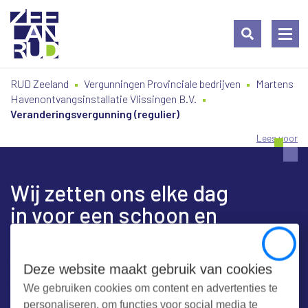
Ga
Spring
Sitemap
RUD Zeeland
Vergunningen Provinciale bedrijven
Martens
naar
naar
Havenontvangsinstallatie Vlissingen B.V.
de
de
Veranderingsvergunning (regulier)
inhoud
navigatie
Lees voor
Wij zetten ons elke dag
in voor een schoon en
veilig Zeeland
Close
Deze website maakt gebruik van cookies
We gebruiken cookies om content en advertenties te
Contact
personaliseren, om functies voor social media te