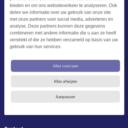
bieden en om ons websiteverkeer te analyseren. Ook
Werken bij RUD Zeeland
delen we informatie over uw gebruik van onze site
met onze partners voor social media, adverteren en
analyse. Deze partners kunnen deze gegevens
Milieuklacht melden
combineren met andere informatie die u aan ze heeft
verstrekt of die ze hebben verzameld op basis van uw
gebruik van hun services.
Algemene voorwaarden
Cookieverklaring
Privacy
Toegankelijkheid
Proclaimer
Alles toestaan
Bezoekadres en postadres
* op afspraak
Alles afwijzen
RUD Zeeland
Buitenruststraat 6
Aanpassen
4337 EH Middelburg