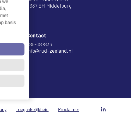
n we
4337 EH Middelburg
dia,
 met
op basis
Contact
085-0878331
info@rud-zeeland.nl
vacy
Toegankelijkheid
Proclaimer