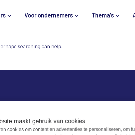
ers
Voor ondernemers
Thema’s
 Perhaps searching can help.
dag
Contact
n
Werken bij RUD Zeeland
site maakt gebruik van cookies
en cookies om content en advertenties te personaliseren, om fu
Milieuklacht melden