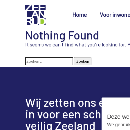
Home
Voor inwon
Nothing Found
Ga
Spring
Sitemap
naar
naar
It seems we can’t find what you’re looking for.
de
de
inhoud
navigatie
Zoeken
naar:
Wij zetten ons elke 
in voor een schoon e
Deze web
veilig Zeeland
We gebruik