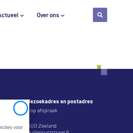
Actueel
Over ons
Bezoekadres en postadres
* op afspraak
Close
RUD Zeeland
ncties voor
Buitenruststraat 6